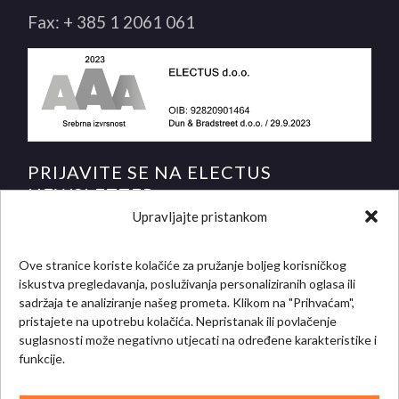
Fax:
+ 385 1 2061 061
PRIJAVITE SE NA ELECTUS
NEWSLETTER
Upravljajte pristankom
i saznajte novosti i posebne ponude prije svih!
*
E-mail adresa
Ove stranice koriste kolačiće za pružanje boljeg korisničkog
iskustva pregledavanja, posluživanja personaliziranih oglasa ili
sadržaja te analiziranje našeg prometa. Klikom na "Prihvaćam",
pristajete na upotrebu kolačića. Nepristanak ili povlačenje
suglasnosti može negativno utjecati na određene karakteristike i
funkcije.