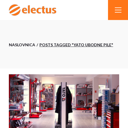
Skip
to
the
content
NASLOVNICA
POSTS TAGGED "YATO UBODNE PILE"