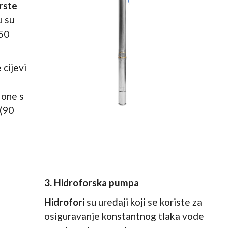
rste
u su
 50
 cijevi
one s
 (90
3. Hidroforska pumpa
Hidrofori
su uređaji koji se koriste za
osiguravanje konstantnog tlaka vode