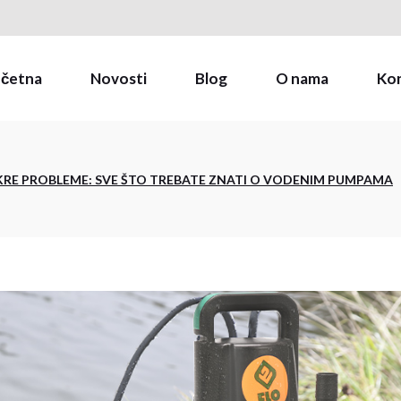
Naši brandovi
Zapošljavanje
četna
Novosti
Blog
O nama
Ko
B2B Webshop
Naši brandovi
KRE PROBLEME: SVE ŠTO TREBATE ZNATI O VODENIM PUMPAMA
Zapošljavanje
B2B Webshop