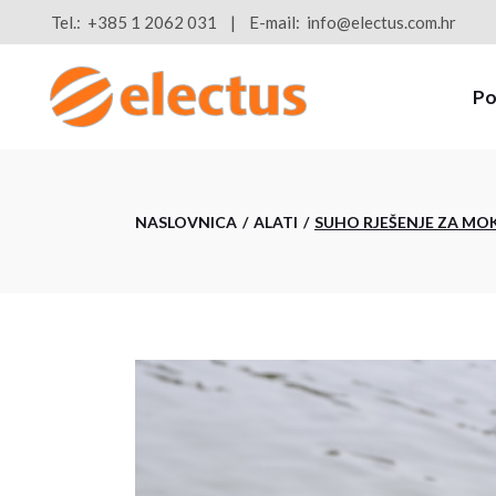
Skip
Tel.:
+385 1 2062 031
E-mail:
info@electus.com.hr
to
the
content
Po
NASLOVNICA
ALATI
SUHO RJEŠENJE ZA MO