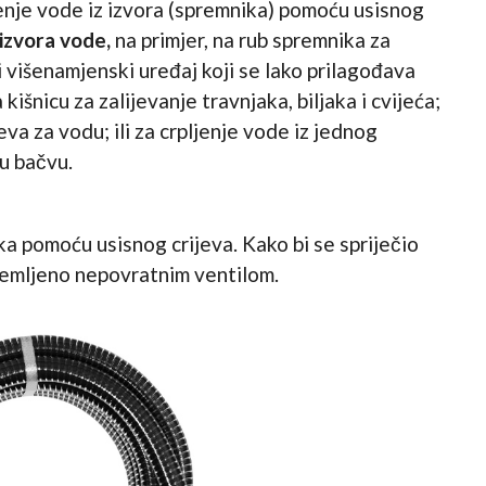
jenje vode iz izvora (spremnika) pomoću usisnog
 izvora vode,
na primjer, na rub spremnika za
i višenamjenski uređaj koji se lako prilagođava
kišnicu za zalijevanje travnjaka, biljaka i cvijeća;
eva za vodu; ili za crpljenje vode iz jednog
 u bačvu.
a pomoću usisnog crijeva. Kako bi se spriječio
premljeno nepovratnim ventilom.