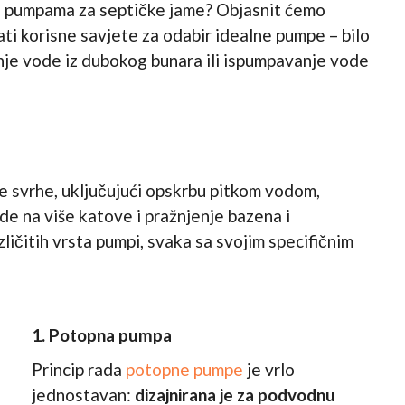
 o pumpama za septičke jame? Objasnit ćemo
ti korisne savjete za odabir idealne pumpe – bilo
enje vode iz dubokog bunara ili ispumpavanje vode
e svrhe, uključujući opskrbu pitkom vodom,
e na više katove i pražnjenje bazena i
ličitih vrsta pumpi, svaka sa svojim specifičnim
1. Potopna pumpa
Princip rada
potopne pumpe
je vrlo
jednostavan:
dizajnirana je za podvodnu