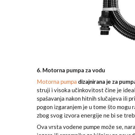
6. Motorna pumpa za vodu
Motorna pumpa
dizajnirana je za pumpa
struji i visoka učinkovitost čine je id
spašavanja nakon hitnih slučajeva ili p
pogon izgaranjem
je u tome što mogu ra
zbog svog izvora energije ne bi se treb
Ova vrsta vodene pumpe može se, naravno