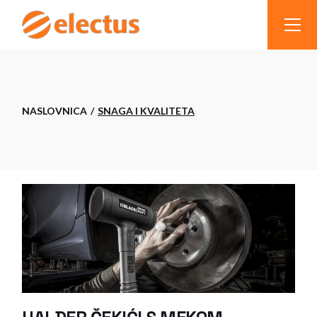
Skip
to
the
content
NASLOVNICA
SNAGA I KVALITETA