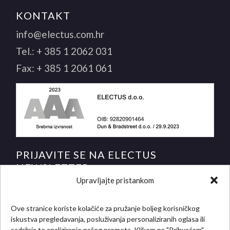
KONTAKT
info@electus.com.hr
Tel.:
+ 385 1 2062 031
Fax:
+ 385 1 2061 061
PRIJAVITE SE NA ELECTUS
NEWSLETTER
Upravljajte pristankom
i saznajte novosti i posebne ponude prije svih!
*
E-mail adresa
Ove stranice koriste kolačiće za pružanje boljeg korisničkog
iskustva pregledavanja, posluživanja personaliziranih oglasa ili
sadržaja te analiziranje našeg prometa. Klikom na "Prihvaćam",