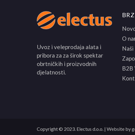
BRZ
Novo
O na
Uvoz i veleprodaja alata i
Naši
pribora za za širok spektar
Zapo
obrtničkih i proizvodnih
B2B
djelatnosti.
Kont
Copyright © 2023.
Electus d.o.o.
| Website by
g