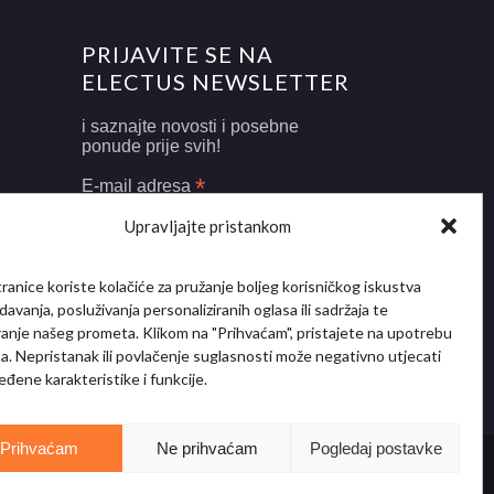
PRIJAVITE SE NA
ELECTUS NEWSLETTER
i saznajte novosti i posebne
ponude prije svih!
*
E-mail adresa
Upravljajte pristankom
ranice koriste kolačiće za pružanje boljeg korisničkog iskustva
davanja, posluživanja personaliziranih oglasa ili sadržaja te
iranje našeg prometa. Klikom na "Prihvaćam", pristajete na upotrebu
ća. Nepristanak ili povlačenje suglasnosti može negativno utjecati
eđene karakteristike i funkcije.
Prihvaćam
Ne prihvaćam
Pogledaj postavke
Uvjeti korištenja