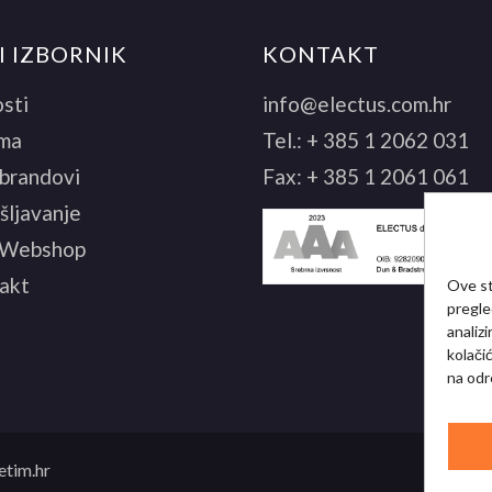
I IZBORNIK
KONTAKT
sti
info@electus.com.hr
ma
Tel.:
+ 385 1 2062 031
 brandovi
Fax:
+ 385 1 2061 061
šljavanje
 Webshop
akt
Ove st
pregle
analiz
kolači
na odr
etim.hr