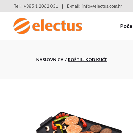
Skip
Tel.:
+385 1 2062 031
E-mail:
info@electus.com.hr
to
the
content
Poče
NASLOVNICA
ROŠTILJ KOD KUĆE