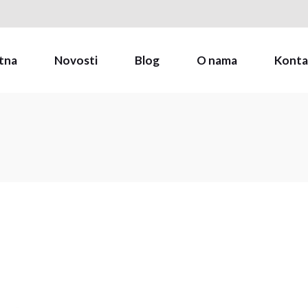
Naši brandovi
Zapošljavanje
tna
Novosti
Blog
O nama
Konta
B2B Webshop
Naši brandovi
Zapošljavanje
B2B Webshop