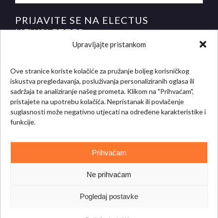
PRIJAVITE SE NA ELECTUS
NEWSLETTER
Upravljajte pristankom
i saznajte novosti i posebne ponude prije svih!
*
E-mail adresa
Ove stranice koriste kolačiće za pružanje boljeg korisničkog
iskustva pregledavanja, posluživanja personaliziranih oglasa ili
sadržaja te analiziranje našeg prometa. Klikom na "Prihvaćam",
pristajete na upotrebu kolačića. Nepristanak ili povlačenje
suglasnosti može negativno utjecati na određene karakteristike i
funkcije.
Prihvaćam
Ne prihvaćam
Copyright © 2023.
Electus d.o.o.
| Website by
getim.hr
Pogledaj postavke
Uvjeti korištenja